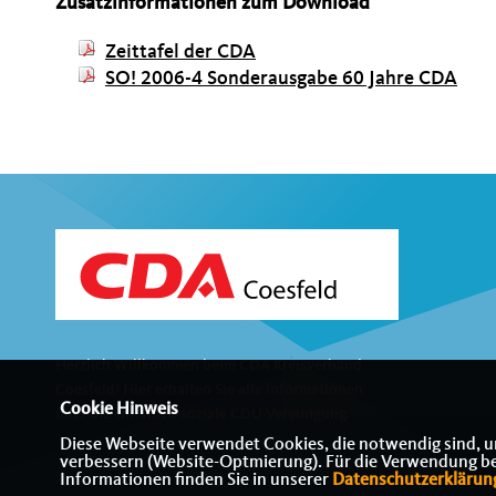
Zusatzinformationen zum Download
Zeittafel der CDA
SO! 2006-4 Sonderausgabe 60 Jahre CDA
Herzlich Willkommen beim CDA Kreisverband
Coesfeld! Hier erhalten Sie alle Informationen
Cookie Hinweis
über die christlich-soziale CDU-Vereinigung.
Diese Webseite verwendet Cookies, die notwendig sind, u
verbessern (Website-Optmierung). Für die Verwendung best
Informationen finden Sie in unserer
Datenschutzerklärun